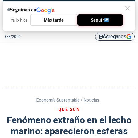
Seguinos en
Ya lo hice
Más tarde
Seguir
Agreganos
8/8/2026
library_add
Economía Sustentable /
Noticias
QUÉ SON
Fenómeno extraño en el lecho
marino: aparecieron esferas