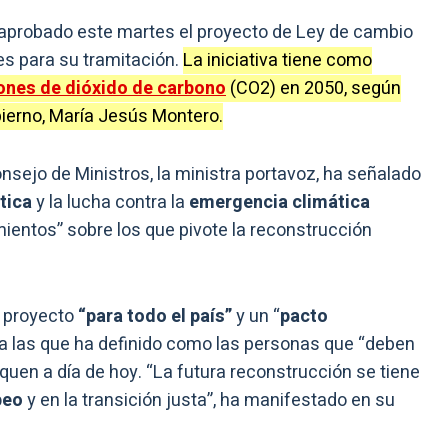
aprobado este martes el proyecto de Ley de cambio
es para su tramitación.
La iniciativa tiene como
ones de dióxido de carbono
(CO2) en 2050, según
bierno, María Jesús Montero.
onsejo de Ministros, la ministra portavoz, ha señalado
tica
y la lucha contra la
emergencia climática
mientos” sobre los que pivote la reconstrucción
 proyecto
“para todo el país”
y un “
pacto
 a las que ha definido como las personas que “deben
iquen a día de hoy. “La futura reconstrucción se tiene
peo
y en la transición justa”, ha manifestado en su