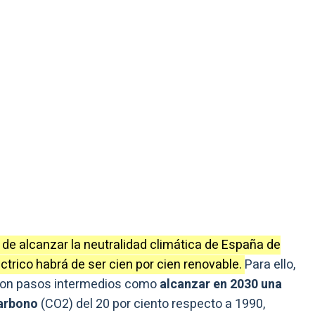
de alcanzar la neutralidad climática de España de
ctrico habrá de ser cien por cien renovable.
Para ello,
 con pasos intermedios como
alcanzar en 2030 una
carbono
(CO2) del 20 por ciento respecto a 1990,