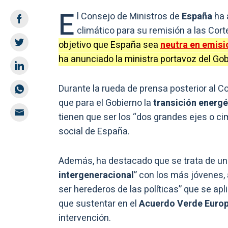
E
l Consejo de Ministros de
España
ha 
climático para su remisión a las Cort
objetivo que España sea
neutra en emisi
ha anunciado la ministra portavoz del Go
Durante la rueda de prensa posterior al C
que para el Gobierno la
transición energé
tienen que ser los “dos grandes ejes o ci
social de España.
Además, ha destacado que se trata de un
intergeneracional
” con los más jóvenes,
ser herederos de las políticas” que se apl
que sustentar en el
Acuerdo Verde Euro
intervención.