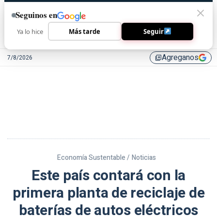
Seguinos en
Ya lo hice
Más tarde
Seguir
Agreganos
7/8/2026
library_add
Economía Sustentable /
Noticias
Este país contará con la
primera planta de reciclaje de
baterías de autos eléctricos