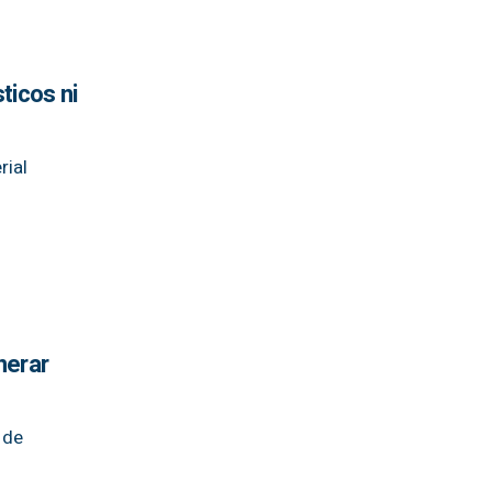
ticos ni
rial
nerar
 de