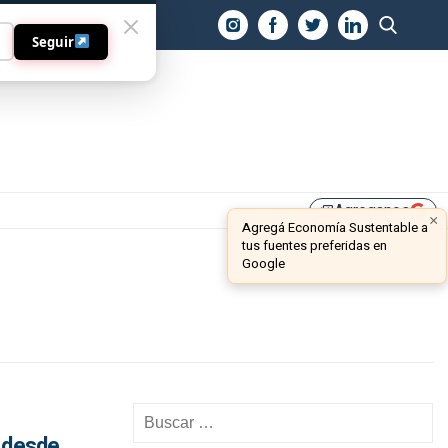
O
Seguir
Agreganos
library_add
×
Agregá Economía Sustentable a
tus fuentes preferidas en
Google
o desde