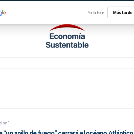
ECONOMÍA SUSTENTABLE
INTERNACIONAL
CONTACT
Ya lo hice
Más tarde
ción"
 “un anillo de fuego” cerrará el océano Atlántic