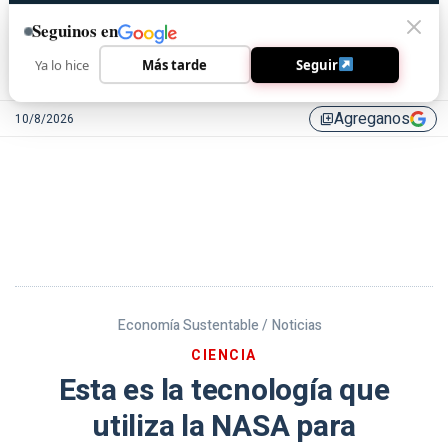
Seguinos en
Ya lo hice
Más tarde
Seguir
Agreganos
10/8/2026
library_add
Economía Sustentable /
Noticias
CIENCIA
Esta es la tecnología que
utiliza la NASA para