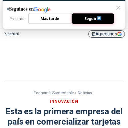
Seguinos en
Ya lo hice
Más tarde
Seguir
Agreganos
7/8/2026
library_add
Economía Sustentable /
Noticias
INNOVACIÓN
Esta es la primera empresa del
país en comercializar tarjetas