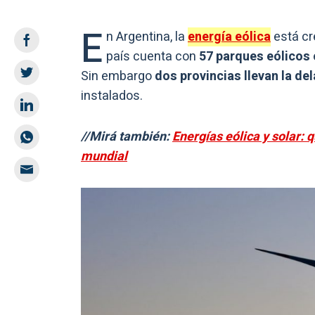
E
n Argentina, la
energía eólica
está cr
país cuenta con
57 parques eólicos
Sin embargo
dos provincias llevan la de
instalados.
//Mirá también:
Energías eólica y solar: 
mundial