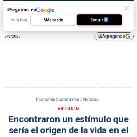
Seguinos en
Ya lo hice
Más tarde
Seguir
Agreganos
8/8/2026
library_add
Economía Sustentable /
Noticias
ESTUDIO
Encontraron un estímulo que
sería el origen de la vida en el