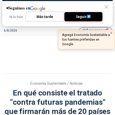
Seguinos en
Ya lo hice
Más tarde
Seguir
Agreganos
6/8/2026
library_add
Economía Sustentable /
Noticias
En qué consiste el tratado
“contra futuras pandemias”
que firmarán más de 20 países