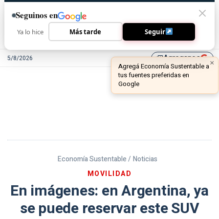
Seguinos en
Ya lo hice
Más tarde
Seguir
Agreganos
5/8/2026
library_add
Economía Sustentable /
Noticias
MOVILIDAD
En imágenes: en Argentina, ya
se puede reservar este SUV