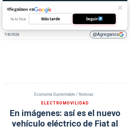
Seguinos en
Ya lo hice
Más tarde
Seguir
Agreganos
7/8/2026
library_add
Economía Sustentable /
Noticias
ELECTROMOVILIDAD
En imágenes: así es el nuevo
vehículo eléctrico de Fiat al