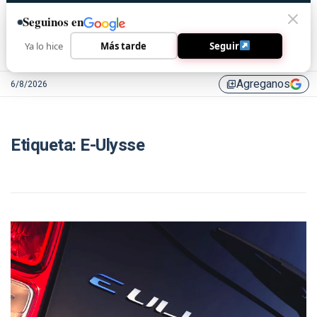
Seguinos en
Ya lo hice
Más tarde
Seguir
Agreganos
6/8/2026
library_add
Etiqueta:
E-Ulysse