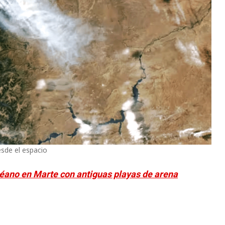
esde el espacio
céano en Marte con antiguas playas de arena