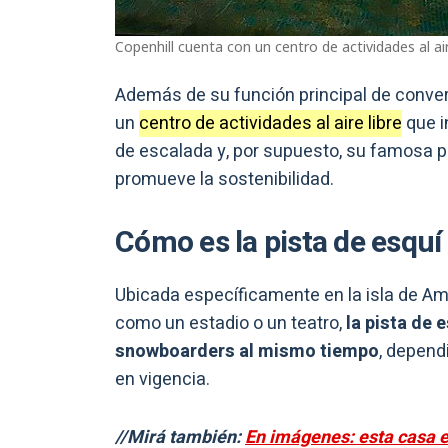
Copenhill cuenta con un centro de actividades al air
Además de su función principal de conver
un
centro de actividades al aire libre
que i
de escalada y, por supuesto, su famosa pi
promueve la sostenibilidad.
Cómo es la pista de esquí
Ubicada específicamente en la isla de Ama
como un estadio o un teatro,
la pista de 
snowboarders al mismo tiempo
, depend
en vigencia.
//Mirá también:
En imágenes: esta casa e