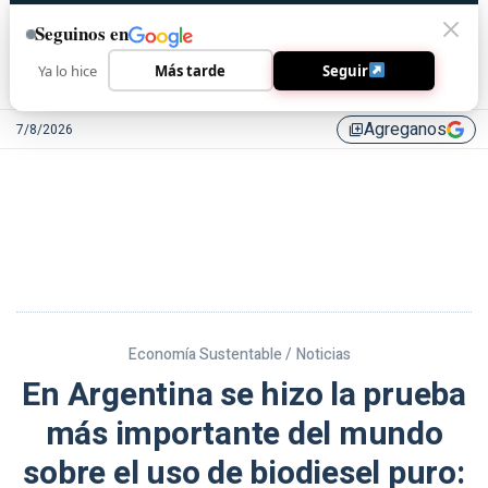
Seguinos en
Ya lo hice
Más tarde
Seguir
Agreganos
7/8/2026
library_add
Economía Sustentable /
Noticias
En Argentina se hizo la prueba
más importante del mundo
sobre el uso de biodiesel puro: