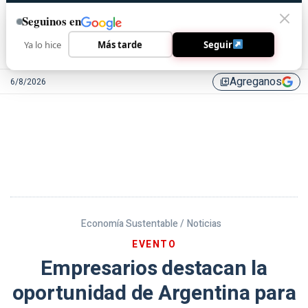
Seguinos en
Ya lo hice
Más tarde
Seguir
Agreganos
6/8/2026
library_add
Economía Sustentable /
Noticias
EVENTO
Empresarios destacan la
oportunidad de Argentina para