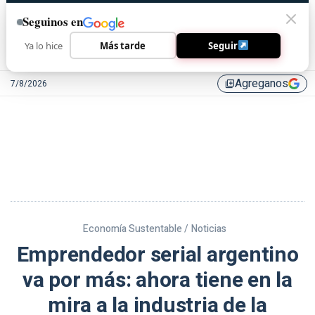
Seguinos en
Ya lo hice
Más tarde
Seguir
Agreganos
7/8/2026
library_add
Economía Sustentable /
Noticias
Emprendedor serial argentino
va por más: ahora tiene en la
mira a la industria de la