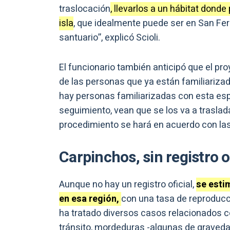
traslocación
, llevarlos a un hábitat dond
isla
, que idealmente puede ser en San Fe
santuario”, explicó Scioli.
El funcionario también anticipó que el p
de las personas que ya están familiariza
hay personas familiarizadas con esta e
seguimiento, vean que se los va a traslada
procedimiento se hará en acuerdo con las
Carpinchos, sin registro o
Aunque no hay un registro oficial,
se esti
en esa región,
con una tasa de reproducci
ha tratado diversos casos relacionados c
tránsito, mordeduras -algunas de graved