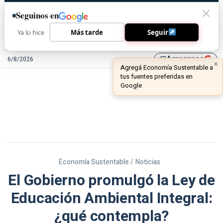
Seguinos en
Ya lo hice
Más tarde
Seguir
Agreganos
6/8/2026
library_add
Economía Sustentable /
Noticias
El Gobierno promulgó la Ley de
Educación Ambiental Integral:
¿qué contempla?