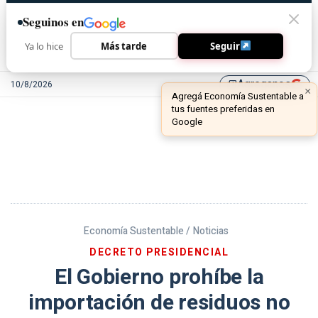
Seguinos en
Ya lo hice
Más tarde
Seguir
Agreganos
10/8/2026
library_add
Economía Sustentable /
Noticias
DECRETO PRESIDENCIAL
El Gobierno prohíbe la
importación de residuos no