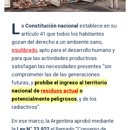
L
a
Constitución nacional
establece en su
artículo 41 que todos los habitantes
gozan del derecho a un ambiente sano,
equilibrado
, apto para el desarrollo humano y
para que las actividades productivas
satisfagan las necesidades presentes “sin
comprometer las de las generaciones
futuras, y
prohíbe el ingreso al territorio
nacional de
residuos actual
o
potencialmente peligrosos
, y de los
radiactivos”.
En ese marco, la Argentina aprobó mediante
la
Ley N° 23.922
el llamado “Convenio de