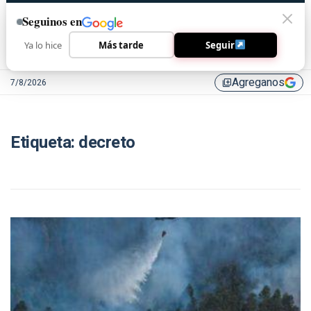
Seguinos en
Ya lo hice
Más tarde
Seguir
Agreganos
7/8/2026
library_add
Etiqueta:
decreto