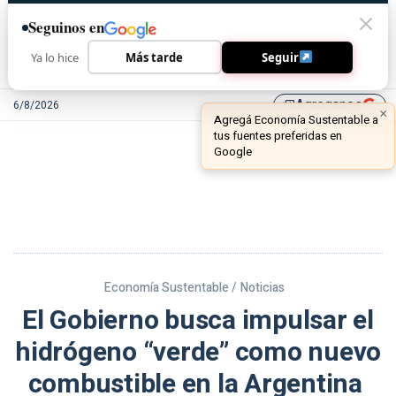
Seguinos en
Ya lo hice
Más tarde
Seguir
Agreganos
6/8/2026
library_add
Economía Sustentable /
Noticias
El Gobierno busca impulsar el
hidrógeno “verde” como nuevo
combustible en la Argentina