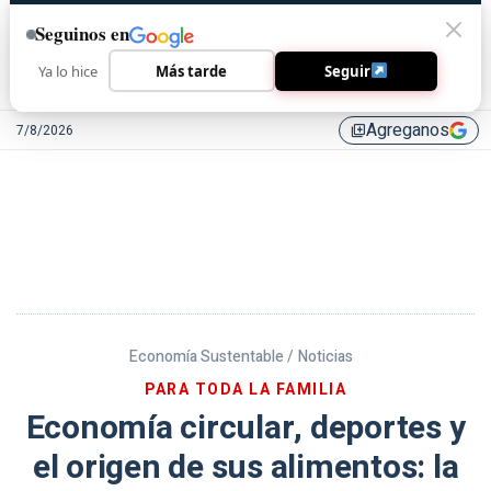
Seguinos en
Ya lo hice
Más tarde
Seguir
Agreganos
7/8/2026
library_add
Economía Sustentable /
Noticias
PARA TODA LA FAMILIA
Economía circular, deportes y
el origen de sus alimentos: la