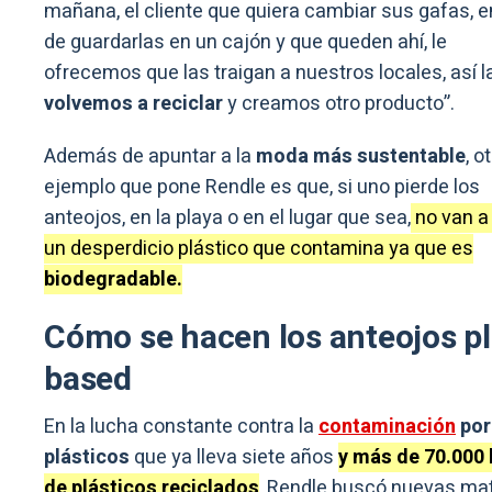
mañana, el cliente que quiera cambiar sus gafas, e
de guardarlas en un cajón y que queden ahí, le
ofrecemos que las traigan a nuestros locales, así l
volvemos a reciclar
y creamos otro producto”.
Además de apuntar a la
moda más sustentable
, o
ejemplo que pone Rendle es que, si uno pierde los
anteojos, en la playa o en el lugar que sea,
no van a
un desperdicio plástico que contamina ya que es
biodegradable.
Cómo se hacen los anteojos p
based
En la lucha constante contra la
contaminación
por
plásticos
que ya lleva siete años
y más de 70.000 
de plásticos reciclados
, Rendle buscó nuevas ma