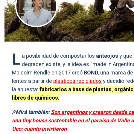
L
a posibilidad de compostar los
anteojos
y que
degraden existe, y la idea es “made in Argentin
Malcolm Rendle en 2017 creó
BOND
, una marca de
lentes a partir de
plásticos reciclados
y decidió red
la apuesta:
fabricarlos a base de plantas, orgánic
libres de químicos.
//Mirá también:
Son argentinos y crearon desde c
una tiny house sustentable en el paraíso de Valle 
Uco: cuánto invirtieron