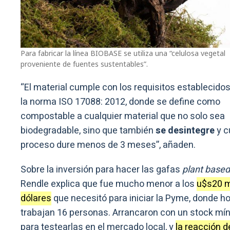
Para fabricar la línea BIOBASE se utiliza una “celulosa vegetal
proveniente de fuentes sustentables”.
“El material cumple con los requisitos establecidos
la norma ISO 17088: 2012, donde se define como
compostable a cualquier material que no solo sea
biodegradable, sino que también
se desintegre
y c
proceso dure menos de 3 meses”, añaden.
Sobre la inversión para hacer las gafas
plant based
Rendle explica que fue mucho menor a los
u$s20 m
dólares
que necesitó para iniciar la Pyme, donde h
trabajan 16 personas. Arrancaron con un stock mí
para testearlas en el mercado local, y
la reacción d