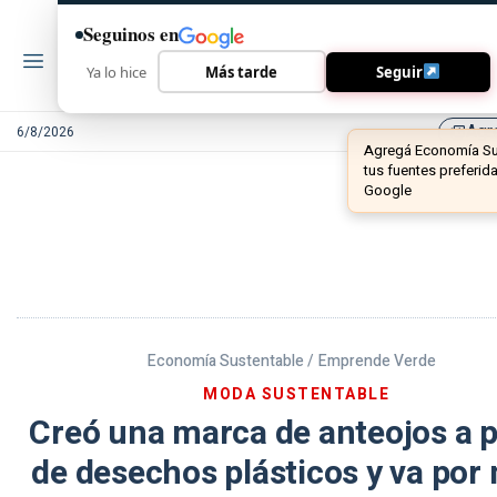
Seguinos en
Ya lo hice
Más tarde
Seguir
Agr
6/8/2026
library_add
Economía Sustentable /
Emprende Verde
MODA SUSTENTABLE
Creó una marca de anteojos a p
de desechos plásticos y va por