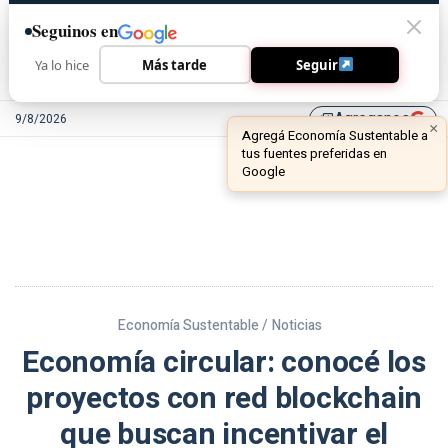
Seguinos en
Ya lo hice
Más tarde
Seguir
Agreganos
9/8/2026
library_add
Economía Sustentable /
Noticias
Economía circular: conocé los
proyectos con red blockchain
que buscan incentivar el