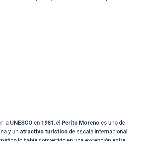
r la
UNESCO
en
1981
, el
Perito Moreno
es uno de
ina y un
atractivo turístico
de escala internacional.
limático lo había convertido en una excepción entre