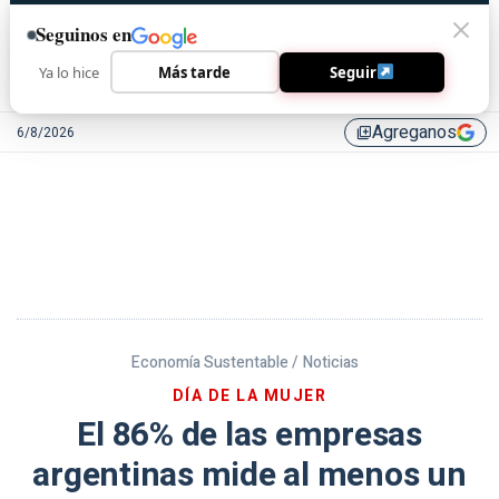
Seguinos en
Ya lo hice
Más tarde
Seguir
Agreganos
6/8/2026
library_add
Economía Sustentable /
Noticias
DÍA DE LA MUJER
El 86% de las empresas
argentinas mide al menos un