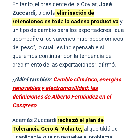
En tanto, el presidente de la Coviar,
José
Zuccardi,
pidió la
eliminación de
retenciones en toda la cadena productiva
y
un tipo de cambio para los exportadores “que
acompañe a los vaivenes macroeconómicos
del peso”, lo cual “es indispensable si
queremos continuar con la tendencia de
crecimiento de las exportaciones”, afirmó.
/
/Mirá también:
Cambio climático, energías
renovables y electromovilidad: las
definiciones de Alberto Fernández en el
Congreso
Además Zuccardi
rechazó el plan de
Tolerancia Cero Al Volante,
al que tildó de
“inaplicable, que no resuelve el problema