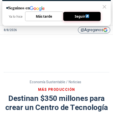
Seguinos en
Ya lo hice
Más tarde
Seguir
Agreganos
8/8/2026
library_add
Economía Sustentable /
Noticias
MÁS PRODUCCIÓN
Destinan $350 millones para
crear un Centro de Tecnología