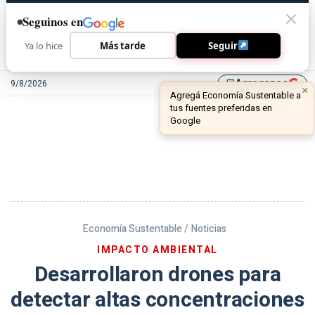
Seguinos en
Ya lo hice
Más tarde
Seguir
Agreganos
9/8/2026
library_add
Economía Sustentable /
Noticias
IMPACTO AMBIENTAL
Desarrollaron drones para
detectar altas concentraciones