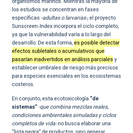
organismos marinos. Mientras la mayoría de
los estudios se concentran en fases
específicas
-adultas o larvarias-
, el proyecto
Sunscreen-Index incorpora el ciclo completo,
ya que la vulnerabilidad varía a lo largo del
desarrollo. De esta forma,
es posible detectar
efectos subletales o acumulativos que
pasarían inadvertidos en análisis parciales
y
establecer umbrales de riesgo más precisos
para especies esenciales en los ecosistemas
costeros.
En conjunto, esta ecotoxicología
“de
sistemas”
-que combina mezclas reales,
condiciones ambientales simuladas y ciclos
completos de vida-
no busca elaborar una
“lista negra” de productos, sino generar