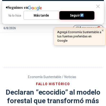
Seguinos en
Ya lo hice
Más tarde
Seguir
Agreganos
6/8/2026
library_add
Economía Sustentable /
Noticias
FALLO HISTÓRICO
Declaran “ecocidio” al modelo
forestal que transformó más