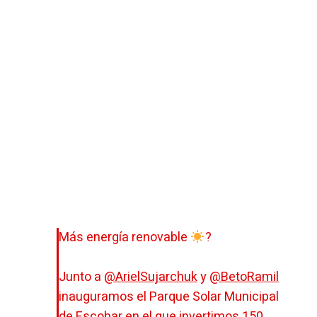
Más energía renovable
?
Junto a
@ArielSujarchuk
y
@BetoRamil
inauguramos el Parque Solar Municipal
de Escobar en el que invertimos 150