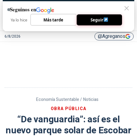
Seguinos en
Ya lo hice
Más tarde
Seguir
Agreganos
6/8/2026
library_add
Economía Sustentable /
Noticias
OBRA PÚBLICA
“De vanguardia”: así es el
nuevo parque solar de Escobar