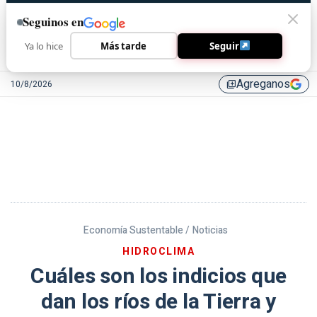
Seguinos en
Ya lo hice
Más tarde
Seguir
Agreganos
10/8/2026
library_add
Economía Sustentable /
Noticias
HIDROCLIMA
Cuáles son los indicios que
dan los ríos de la Tierra y