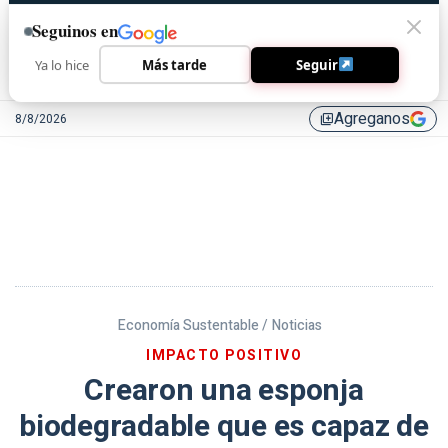
Seguinos en
Ya lo hice
Más tarde
Seguir
Agreganos
8/8/2026
library_add
Economía Sustentable /
Noticias
IMPACTO POSITIVO
Crearon una esponja
biodegradable que es capaz de