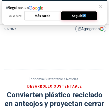
Seguinos en
Ya lo hice
Más tarde
Seguir
Agreganos
8/8/2026
library_add
Economía Sustentable /
Noticias
DESARROLLO SUSTENTABLE
Convierten plástico reciclado
en anteojos y proyectan cerrar