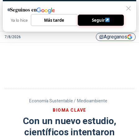
Seguinos en
Ya lo hice
Más tarde
Seguir
Agreganos
7/8/2026
library_add
Economía Sustentable /
Medioambiente
BIOMA CLAVE
Con un nuevo estudio,
científicos intentaron