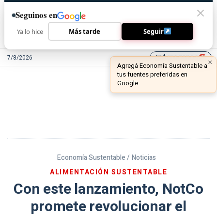
Seguinos en
Ya lo hice
Más tarde
Seguir
Agreganos
7/8/2026
library_add
Economía Sustentable /
Noticias
ALIMENTACIÓN SUSTENTABLE
Con este lanzamiento, NotCo
promete revolucionar el