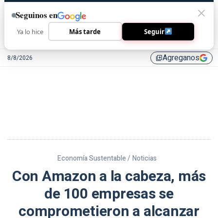
Seguinos en
Ya lo hice
Más tarde
Seguir
Agreganos
8/8/2026
library_add
Economía Sustentable /
Noticias
Con Amazon a la cabeza, más
de 100 empresas se
comprometieron a alcanzar