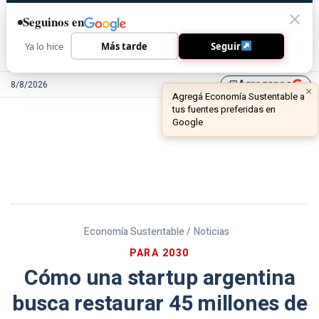
Seguinos en
Ya lo hice
Más tarde
Seguir
Agreganos
8/8/2026
library_add
Economía Sustentable /
Noticias
PARA 2030
Cómo una startup argentina
busca restaurar 45 millones de