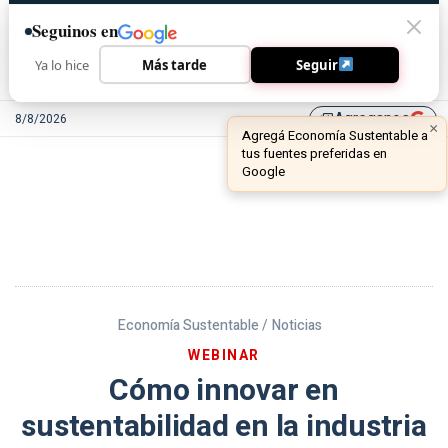
Seguinos en
Ya lo hice
Más tarde
Seguir
Agreganos
8/8/2026
library_add
Economía Sustentable /
Noticias
WEBINAR
Cómo innovar en
sustentabilidad en la industria