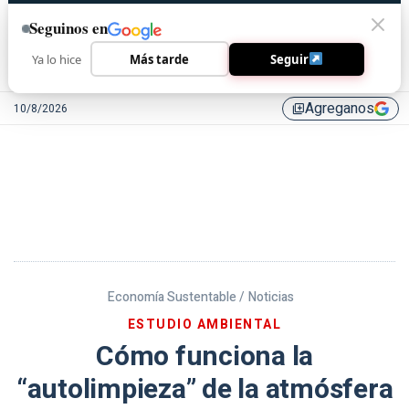
Seguinos en
Ya lo hice
Más tarde
Seguir
Agreganos
10/8/2026
library_add
Economía Sustentable /
Noticias
ESTUDIO AMBIENTAL
Cómo funciona la
“autolimpieza” de la atmósfera