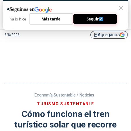
Seguinos en
Ya lo hice
Más tarde
Seguir
Agreganos
6/8/2026
library_add
Economía Sustentable /
Noticias
TURISMO SUSTENTABLE
Cómo funciona el tren
turístico solar que recorre