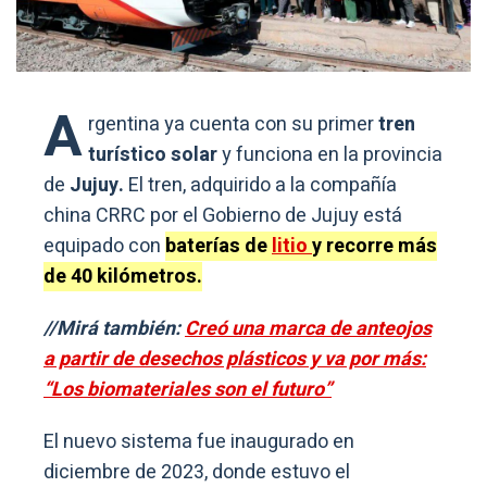
A
rgentina ya cuenta con su primer
tren
turístico solar
y funciona en la provincia
de
Jujuy.
El tren, adquirido a la compañía
china CRRC por el Gobierno de Jujuy está
equipado con
baterías de
litio
y recorre más
de 40 kilómetros.
//Mirá también:
Creó una marca de anteojos
a partir de desechos plásticos y va por más:
“Los biomateriales son el futuro”
El nuevo sistema fue inaugurado en
diciembre de 2023, donde estuvo el