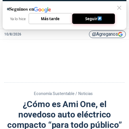
Seguinos en
Ya lo hice
Más tarde
Seguir
Agreganos
10/8/2026
library_add
Economía Sustentable /
Noticias
¿Cómo es Ami One, el
novedoso auto eléctrico
compacto “para todo público”