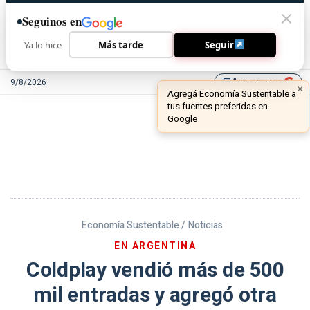
Seguinos en
Ya lo hice
Más tarde
Seguir
Agreganos
9/8/2026
library_add
Economía Sustentable /
Noticias
EN ARGENTINA
Coldplay vendió más de 500
mil entradas y agregó otra