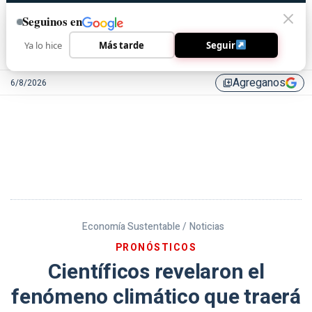
Seguinos en
Ya lo hice
Más tarde
Seguir
Agreganos
6/8/2026
library_add
Economía Sustentable /
Noticias
PRONÓSTICOS
Científicos revelaron el
fenómeno climático que traerá