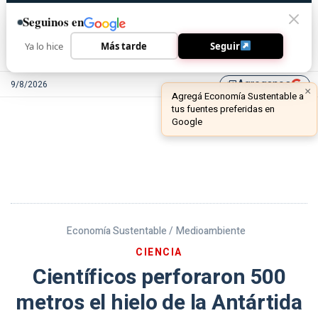
Seguinos en
Ya lo hice
Más tarde
Seguir
Agreganos
9/8/2026
library_add
Economía Sustentable /
Medioambiente
CIENCIA
Científicos perforaron 500
metros el hielo de la Antártida