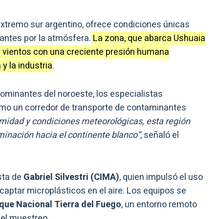
 extremo sur argentino, ofrece condiciones únicas
antes por la atmósfera.
La zona, que abarca Ushuaia
es vientos con una creciente presión humana
 y la industria
.
dominantes del noroeste, los especialistas
como un corredor de transporte de contaminantes
imidad y condiciones meteorológicas, esta región
minación hacia el continente blanco”
, señaló el
esta de
Gabriel Silvestri (CIMA)
, quien impulsó el uso
captar microplásticos en el aire. Los equipos se
que Nacional Tierra
del Fuego
, un entorno remoto
 el muestreo.