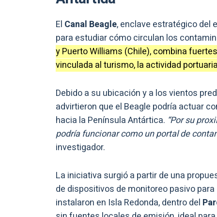
El
Canal Beagle
, enclave estratégico del
para estudiar cómo circulan los contamin
y Puerto Williams (Chile), combina fuert
vinculada al turismo, la actividad portuaria
Debido a su ubicación y a los vientos pre
advirtieron que el Beagle podría actuar 
hacia la Península Antártica.
“Por su prox
podría funcionar como un portal de conta
investigador.
La iniciativa surgió a partir de una propu
de dispositivos de monitoreo pasivo para 
instalaron en Isla Redonda, dentro del
Par
sin fuentes locales de emisión, ideal para