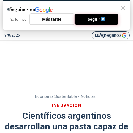
Seguinos en
Ya lo hice
Más tarde
Seguir
Agreganos
9/8/2026
library_add
Economía Sustentable /
Noticias
INNOVACIÓN
Científicos argentinos
desarrollan una pasta capaz de