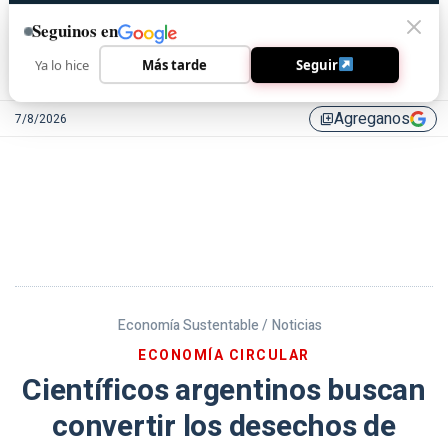
Seguinos en
Ya lo hice
Más tarde
Seguir
Agreganos
7/8/2026
library_add
Economía Sustentable /
Noticias
ECONOMÍA CIRCULAR
Científicos argentinos buscan
convertir los desechos de