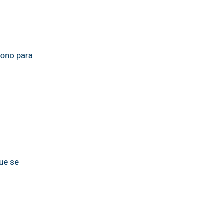
o
bono para
ue se