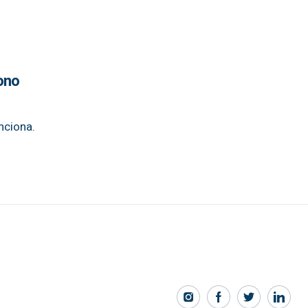
bono
nciona.