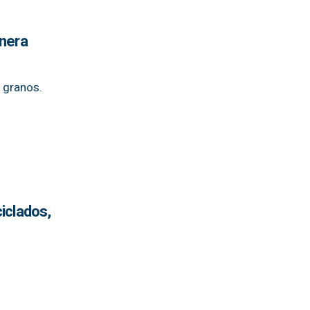
nera
e granos.
iclados,