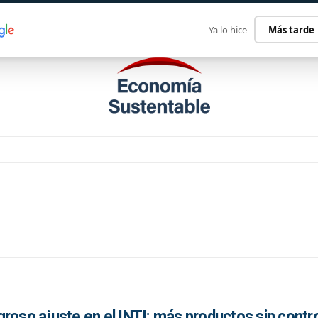
ECONOMÍA SUSTENTABLE
INTERNACIONAL
CONTACT
Ya lo hice
Más tarde
roso ajuste en el INTI: más productos sin contro