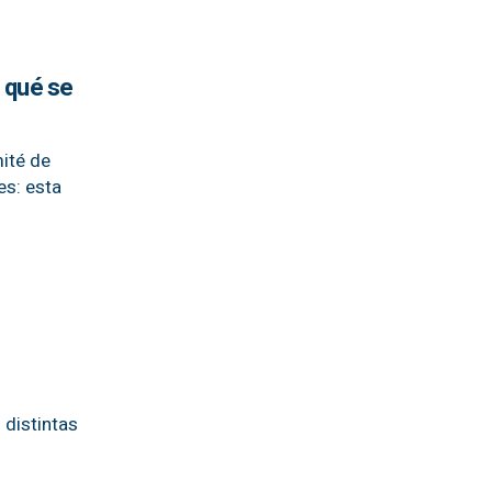
e qué se
mité de
es: esta
 distintas