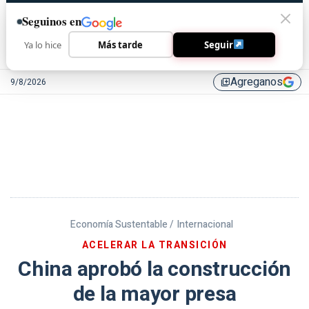
Seguinos en
Ya lo hice
Más tarde
Seguir
Agreganos
9/8/2026
library_add
Economía Sustentable /
Internacional
ACELERAR LA TRANSICIÓN
China aprobó la construcción
de la mayor presa